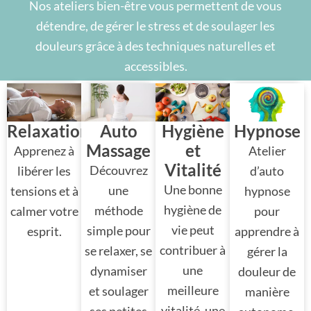
Nos ateliers bien-être vous permettent de vous
détendre, de gérer le stress et de soulager les
douleurs grâce à des techniques naturelles et
accessibles.
Relaxation
Auto
Hygiène
Hypnose
Massage
et
Apprenez à
Atelier
Vitalité
Découvrez
libérer les
d’auto
Une bonne
une
tensions et à
hypnose
hygiène de
méthode
calmer votre
pour
vie peut
simple pour
esprit.
apprendre à
contribuer à
se relaxer, se
gérer la
une
dynamiser
douleur de
meilleure
et soulager
manière
vitalité, une
ses petites