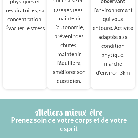
sur chaise en
observant
physiques et
groupe, pour
l’environnement
respiratoires, sa
maintenir
qui vous
concentration.
l’autonomie,
entoure. Activité
Évacuer le stress
prévenir des
adaptée à sa
chutes,
condition
maintenir
physique,
l’équilibre,
marche
améliorer son
d’environ 3km
quotidien.
Ateliers mieux-être
Prenez soin de votre corps et de votre
esprit