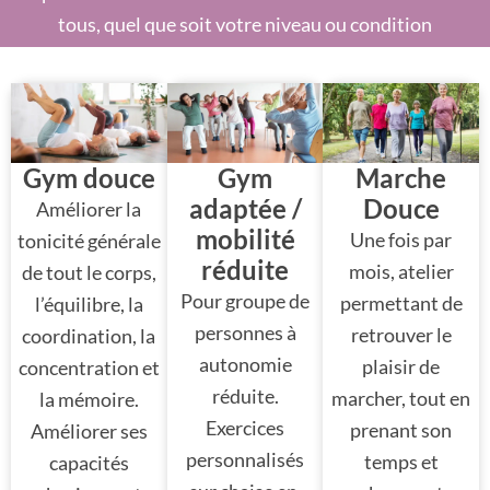
tous, quel que soit votre niveau ou condition
physique.
Gym douce
Gym
Marche
adaptée /
Douce
Améliorer la
mobilité
Une fois par
tonicité générale
réduite
mois, atelier
de tout le corps,
Pour groupe de
permettant de
l’équilibre, la
personnes à
retrouver le
coordination, la
autonomie
plaisir de
concentration et
réduite.
marcher, tout en
la mémoire.
Exercices
prenant son
Améliorer ses
personnalisés
temps et
capacités