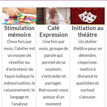
échanger dans un cadre convivial.
Stimulation
Café
Initiation au
mémoire
Expression
théâtre
Deux fois par
Une fois par
Un atelier
mois, l’atelier est
mois, groupe de
théâtre pour se
un moyen de
parole qui
détendre,
réveiller ou
permet de se
s’exprimer,
d’entretenir de
soutenir,
mettre à
façon ludique la
s’entraider et
distance le
mémorisation, le
partager.
quotidien et
raisonnement, le
Retrouvez-vous
surtout
langage et
autour d’un
s’amuser.
l’analyse
moment