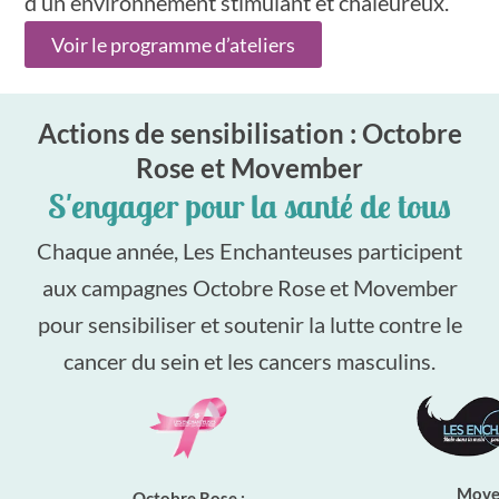
d’un environnement stimulant et chaleureux.
Voir le programme d’ateliers
Actions de sensibilisation : Octobre
Rose et Movember
S'engager pour la santé de tous
Chaque année, Les Enchanteuses participent
aux campagnes Octobre Rose et Movember
pour sensibiliser et soutenir la lutte contre le
cancer du sein et les cancers masculins.
Move
Octobre Rose :